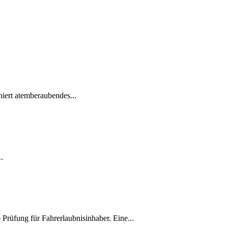
ert ⁢atemberaubendes...
.
rüfung für Fahrerlaubnisinhaber. Eine...