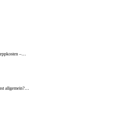
hleppkosten –…
enst allgemein?…