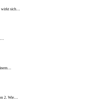
e wirkt sich…
in…
 einem…
tion 2. Wie…